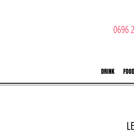
0696 2
DRINK
FOO
L