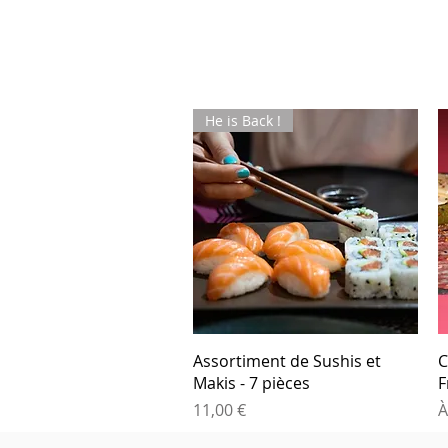
He is Back !
Assortiment de Sushis et
C
Makis - 7 pièces
F
Prix
P
11,00 €
À