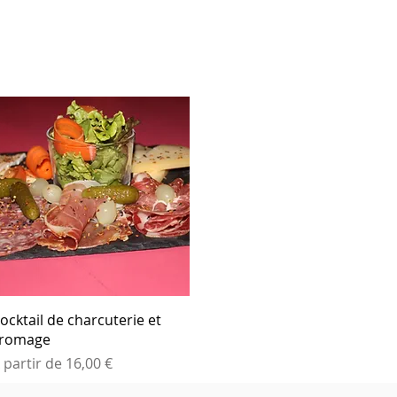
ocktail de charcuterie et
romage
rix promotionnel
 partir de
16,00 €