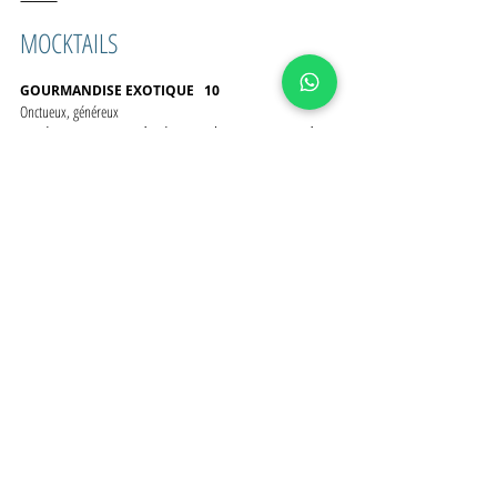
⸻
MOCKTAILS
GOURMANDISE EXOTIQUE   10 
Onctueux, généreux
Jus de passion • Purée de pamplemousse • Purée 
de passion • Sirop ananas-citronnelle • Mousse 
vanille
HARMONIE FRUITÉE              10 
Équilibré, ensoleillé
Jus de passion • Jus de mangue • Purée de fruits 
rouges • Sirop ananas-citronnelle
FRAÎCHEUR DU VERGER        10 
Croquant , désaltérant
Sirop concombre-menthe • Cordial de pomme • 
Verveine • Menthe fraîche • Concombre • Ginger 
Beer