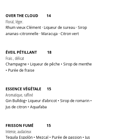
OVER THE CLOUD         14
Floral, léger.
Rhum vieux Clément · Liqueur de sureau · Sirop 
ananas–citronnelle · Maracuja · Citron vert
ÉVEIL PÉTILLANT           18 
Frais , délicat
Champagne • Liqueur de pêche • Sirop de menthe 
• Purée de fraise
ESSENCE VÉGÉTALE      15 
Aromatique, raffiné
Gin Bulldog• Liqueur d’abricot • Sirop de romarin • 
Jus de citron • Aquafaba
FRISSON FUMÉ              15 
Intense, audacieux
Tequila Espolòn • Mezcal • Purée de passion • Jus 