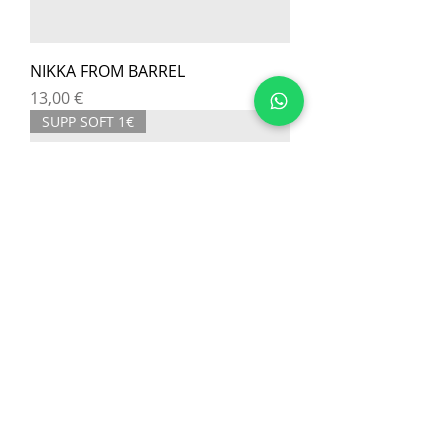
NIKKA FROM BARREL
Prix
13,00 €
SUPP SOFT 1€
BOURBON FOUR ROSES
Prix
12,00 €