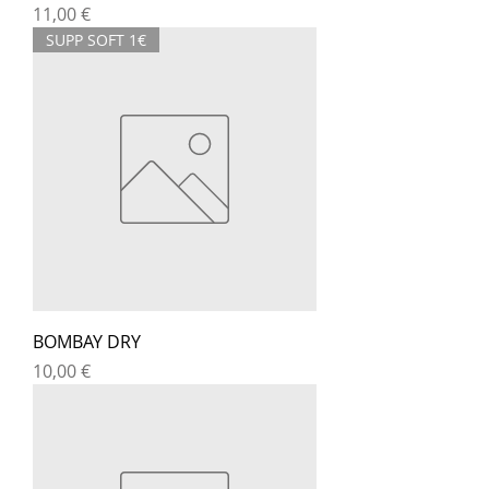
Prix
11,00 €
SUPP SOFT 1€
BOMBAY DRY
Prix
10,00 €