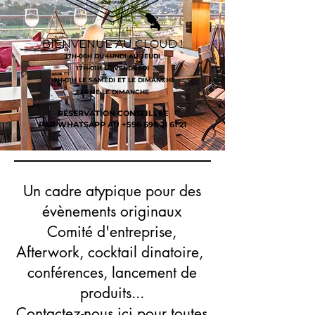
BIEN
VENUE AU CLOUD !
17H-00H DU LUNDI AU JEUDI
17H-01H LE VENDREDI
19H-01H LE SAMEDI ET LE DIMANCHE
FERMÉ LE DIMANCHE
RÉSERVATION CONSEILLÉE
PAR WHATSAPP AU
+596 696 21 61 21
Un cadre atypique pour des
évènements originaux
Comité d'entreprise,
Afterwork, cocktail dinatoire,
conférences, lancement de
produits...
Contactez-nous ici pour toutes