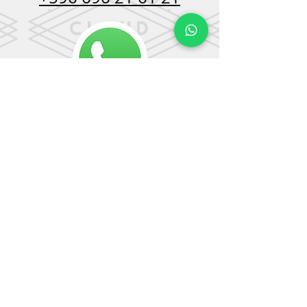
INSCRIPTION
NEWSLETTER !
Inscrivez-vous à notre liste de
diffusion,
pour être parmis les premiers
informés
JE M'INSCRIS